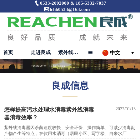

0533-2092000 & 185-5332-7037

lchb0533@163.com
首页
走进良成
紫外线消毒器

中文

良成信息
———
怎样提高污水处理水消毒紫外线消毒
2022/01/13
器消毒效率？
紫外线消毒器因杀菌速度较快、安全环保、操作简单、可减少消毒副
产物产生等特点，在饮用水消毒（居民小区、写字楼、自来水厂
等）、海水及淡水养殖用水消毒、食品加工行业用水消毒、生物及化