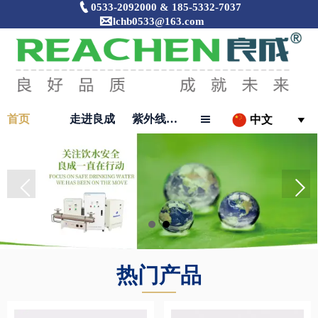

0533-2092000 & 185-5332-7037

lchb0533@163.com
首页
走进良成
紫外线消毒器

中文

热门产品
———