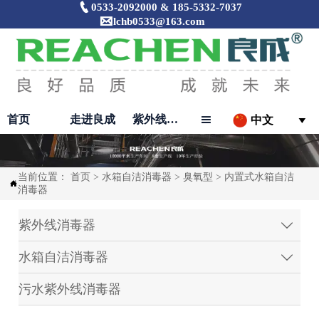

0533-2092000 & 185-5332-7037

lchb0533@163.com
首页
走进良成
紫外线消毒器

中文

当前位置：
首页
>
水箱自洁消毒器
>
臭氧型
>
内置式水箱自洁

消毒器
紫外线消毒器

水箱自洁消毒器

污水紫外线消毒器